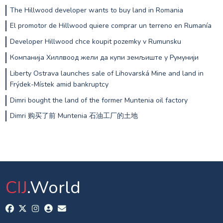
The Hillwood developer wants to buy land in Romania
El promotor de Hillwood quiere comprar un terreno en Rumanía
Developer Hillwood chce koupit pozemky v Rumunsku
Компанија Хиллвоод жели да купи земљиште у Румунији
Liberty Ostrava launches sale of Lihovarská Mine and land in
Frýdek-Místek amid bankruptcy
Dimri bought the land of the former Muntenia oil factory
Dimri 购买了前 Muntenia 石油工厂的土地
CIJ
.World