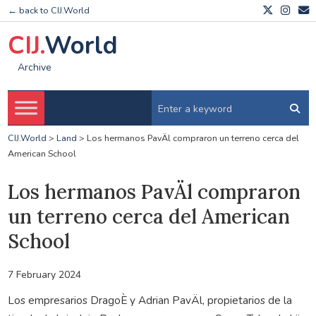
← back to CIJ.World
CIJ.
World
Archive
CIJ.World
>
Land
>
Los hermanos PavÄl compraron un terreno cerca del
American School
Los hermanos PavÄl compraron
un terreno cerca del American
School
7 February 2024
Los empresarios DragoÈ y Adrian PavÄl, propietarios de la