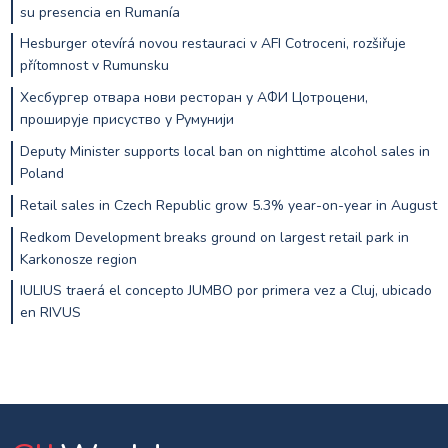
su presencia en Rumanía
Hesburger otevírá novou restauraci v AFI Cotroceni, rozšiřuje
přítomnost v Rumunsku
Хесбургер отвара нови ресторан у АФИ Цотроцени,
проширује присуство у Румунији
Deputy Minister supports local ban on nighttime alcohol sales in
Poland
Retail sales in Czech Republic grow 5.3% year-on-year in August
Redkom Development breaks ground on largest retail park in
Karkonosze region
IULIUS traerá el concepto JUMBO por primera vez a Cluj, ubicado
en RIVUS