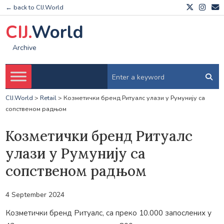
← back to CIJ.World
CIJ.
World
Archive
CIJ.World
>
Retail
>
Козметички бренд Ритуалс улази у Румунију са
сопственом радњом
Козметички бренд Ритуалс
улази у Румунију са
сопственом радњом
4 September 2024
Козметички бренд Ритуалс, са преко 10.000 запослених у