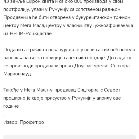
43 земље широм света и са око 800 производа у свом
портфолију, улази у Румунију са сопственом радњом.
Продавница ће бити отворена у букурештанском тржном
центру Мега Малл, центру у власништву Јужноафриканаца
из НЕПИ-Роцкцастле
.
Подаци са тржишта показују да је у вези са тим већ почело
запошљавање за позиције саветника продаје. До сада су
се производи продавали преко Доуглас мреже, Сепхора.
Марионнауд
.
Такође у Мега Малл-у, продавац Вицториа”с Сецрет
проширио је своје присуство у Румунији у априлу ове
године
.
Извор: Профит.ро