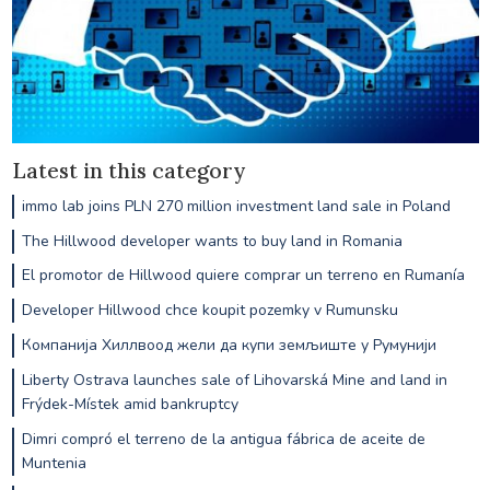
Latest in this category
immo lab joins PLN 270 million investment land sale in Poland
The Hillwood developer wants to buy land in Romania
El promotor de Hillwood quiere comprar un terreno en Rumanía
Developer Hillwood chce koupit pozemky v Rumunsku
Компанија Хиллвоод жели да купи земљиште у Румунији
Liberty Ostrava launches sale of Lihovarská Mine and land in
Frýdek-Místek amid bankruptcy
Dimri compró el terreno de la antigua fábrica de aceite de
Muntenia