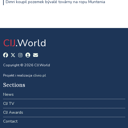
Dimri koupil pozemek bývalé továrny na ropu Muntenia
CIJ
.World
Copyright © 2026 CIJ.World
Projekt i realizacja
clivio.pl
Sections
News
CIJ TV
CIJ Awards
Contact