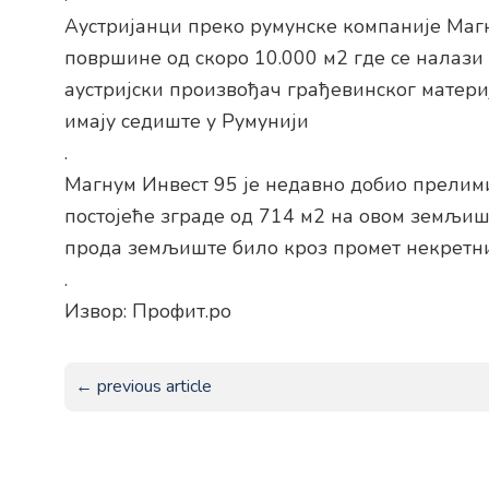
Аустријанци преко румунске компаније Маг
површине од скоро 10.000 м2 где се налази
аустријски произвођач грађевинског материј
имају седиште у Румунији
.
Магнум Инвест 95 је недавно добио прелим
постојеће зграде од 714 м2 на овом земљиш
прода земљиште било кроз промет некретни
.
Извор: Профит.ро
← previous article