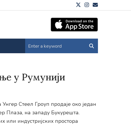
ање у Румунији
 Унгер Стеел Гроуп продаје око један
ер Плаза, на западу Букурешта.
х или индустријских простора