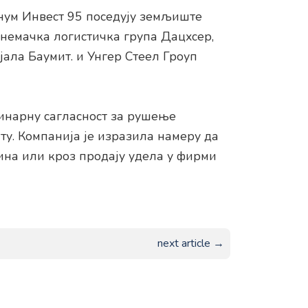
нум Инвест 95 поседују земљиште
 немачка логистичка група Дацхсер,
ала Баумит. и Унгер Стеел Гроуп
инарну сагласност за рушење
ту. Компанија је изразила намеру да
на или кроз продају удела у фирми
next article →