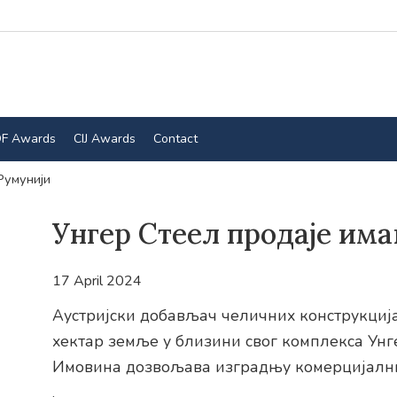
F Awards
CIJ Awards
Contact
Румунији
Унгер Стеел продаје им
17 April 2024
Аустријски добављач челичних конструкција
хектар земље у близини свог комплекса Унг
Имовина дозвољава изградњу комерцијални
.