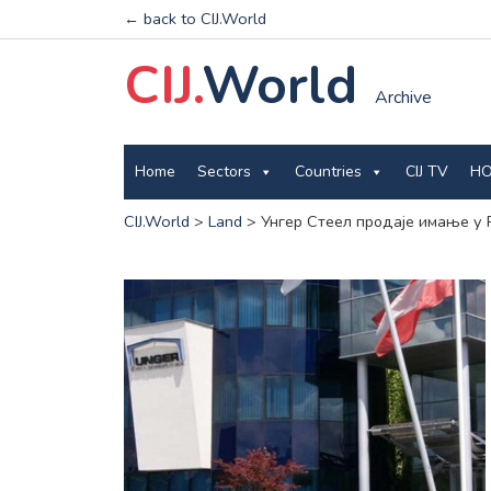
← back to CIJ.World
CIJ.
World
Archive
Home
Sectors
Countries
CIJ TV
HO
CIJ.World
>
Land
>
Унгер Стеел продаје имање у 