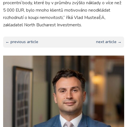
procentní body, které by v průměru zvýšilo náklady o více než
5 000 EUR, bylo mnoho klientů motivováno neodkládat
rozhodnutí o koupi nemovitosti,“ říká Vlad MusteaÈÄ,
zakladatel North Bucharest Investments.
← previous article
next article →