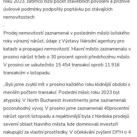
roku 2023, zatímco nižší počet stavebních povolení a příznivé
úvěrové podmínky podpořily poptávku po stávajících
nemovitostech
.
Prodej nemovitostí zaznamenal v posledním měsíci loňského
roku výrazný nárůst, údaje z Výstavy Národní agentury pro
katastr a propagaci nemovitostí. Hlavní město zaznamenalo v
prosinci nárůst tržeb o 30 procent oproti předchozímu měsíci.
V prosinci se uskutečnilo 15 454 transakcí oproti 11 916
transakcím v listopadu.
,,Byli jsme zvyklí mít v prosinci každého roku klidnější období s
menším počtem transakcí. Poslední měsíc roku 2023 byl
atypický. V North Bucharest Investments jsme zaznamenali
pozoruhodný vývoj. V prosinci jsme zaznamenali 40procentní
nárůst oproti listopadu a nejaktivnější byla z hlediska prodejů
severní oblast hlavního města, kde dominovali investoři
nakupující za vlastní prostředky. V očekávání zvýšení DPH o 4