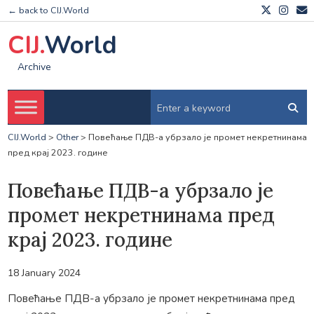
← back to CIJ.World
CIJ.
World
Archive
CIJ.World
>
Other
>
Повећање ПДВ-а убрзало је промет некретнинама
пред крај 2023. године
Повећање ПДВ-а убрзало је
промет некретнинама пред
крај 2023. године
18 January 2024
Повећање ПДВ-а убрзало је промет некретнинама пред