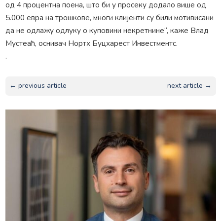
од 4 процентна поена, што би у просеку додало више од
5.000 евра на трошкове, многи клијенти су били мотивисани
да не одлажу одлуку о куповини некретнине“, каже Влад
Мустеаћ, оснивач Нортх Буцхарест Инвестментс.
.
← previous article
next article →