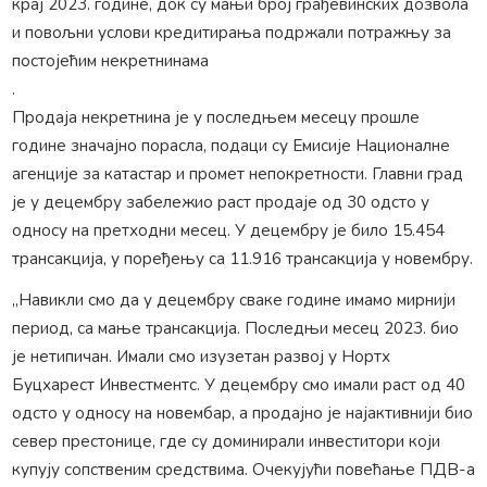
крај 2023. године, док су мањи број грађевинских дозвола
и повољни услови кредитирања подржали потражњу за
постојећим некретнинама
.
Продаја некретнина је у последњем месецу прошле
године значајно порасла, подаци су Емисије Националне
агенције за катастар и промет непокретности. Главни град
је у децембру забележио раст продаје од 30 одсто у
односу на претходни месец. У децембру је било 15.454
трансакција, у поређењу са 11.916 трансакција у новембру.
,,Навикли смо да у децембру сваке године имамо мирнији
период, са мање трансакција. Последњи месец 2023. био
је нетипичан. Имали смо изузетан развој у Нортх
Буцхарест Инвестментс. У децембру смо имали раст од 40
одсто у односу на новембар, а продајно је најактивнији био
север престонице, где су доминирали инвеститори који
купују сопственим средствима. Очекујући повећање ПДВ-а