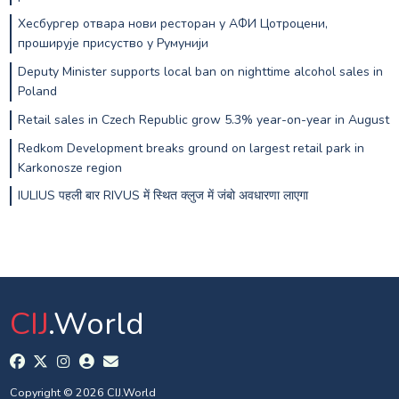
Хесбургер отвара нови ресторан у АФИ Цотроцени,
проширује присуство у Румунији
Deputy Minister supports local ban on nighttime alcohol sales in
Poland
Retail sales in Czech Republic grow 5.3% year-on-year in August
Redkom Development breaks ground on largest retail park in
Karkonosze region
IULIUS पहली बार RIVUS में स्थित क्लुज में जंबो अवधारणा लाएगा
CIJ
.World
Copyright © 2026 CIJ.World