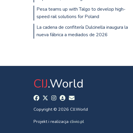
Pesa teams up with Talgo to develop high-
speed rail solutions for Poland
La cadena de confitería Dulcinella inaugura la
nueva fábrica a mediados de 2026
CIJ
.World
Copyright © 2026 CIJ.World
Projekt i realizacja
clivio.pl