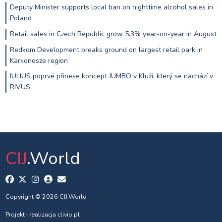
Deputy Minister supports local ban on nighttime alcohol sales in
Poland
Retail sales in Czech Republic grow 5.3% year-on-year in August
Redkom Development breaks ground on largest retail park in
Karkonosze region
IULIUS poprvé přinese koncept JUMBO v Kluži, který se nachází v
RIVUS
CIJ
.World
Copyright © 2026 CIJ.World
Projekt i realizacja
clivio.pl