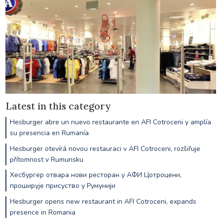
Latest in this category
Hesburger abre un nuevo restaurante en AFI Cotroceni y amplía
su presencia en Rumanía
Hesburger otevírá novou restauraci v AFI Cotroceni, rozšiřuje
přítomnost v Rumunsku
Хесбургер отвара нови ресторан у АФИ Цотроцени,
проширује присуство у Румунији
Hesburger opens new restaurant in AFI Cotroceni, expands
presence in Romania