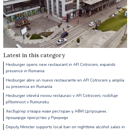
Latest in this category
Hesburger opens new restaurant in AFI Cotroceni, expands
presence in Romania
Hesburger abre un nuevo restaurante en AFI Cotroceni y amplía
su presencia en Rumanía
Hesburger otevírá novou restauraci v AFI Cotroceni, rozšiřuje
přítomnost v Rumunsku
Хесбургер отвара нови ресторан у АФИ Цотроцени,
проширује присуство у Румунији
Deputy Minister supports local ban on nighttime alcohol sales in