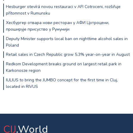
Hesburger otevírá novou restauraci v AFI Cotroceni, rozšiřuje
přítomnost v Rumunsku
Хесбургер отвара нови ресторан у АФИ Цотроцени,
проширује присуство у Румунији
Deputy Minister supports local ban on nighttime alcohol sales in
Poland
Retail sales in Czech Republic grow 5.3% year-on-year in August
Redkom Development breaks ground on largest retail park in
Karkonosze region
IULIUS to bring the JUMBO concept for the first time in Cluj,
located in RIVUS
CIJ
.World