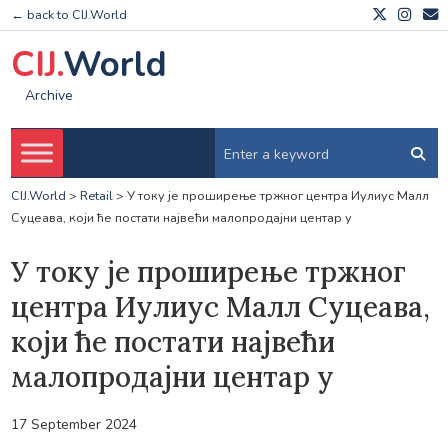
← back to CIJ.World
CIJ.
World
Archive
CIJ.World
>
Retail
>
У току је проширење тржног центра Иулиус Малл
Суцеава, који ће постати највећи малопродајни центар у
У току је проширење тржног
центра Иулиус Малл Суцеава,
који ће постати највећи
малопродајни центар у
17 September 2024