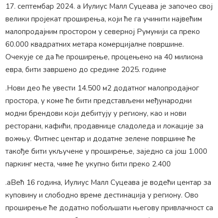
17. септембар 2024. а Иулиус Малл Суцеава је започео свој
велики пројекат проширења, који ће га учинити највећим
малопродајним простором у северној Румунији са преко
60.000 квадратних метара комерцијалне површине.
Очекује се да ће проширење, процењено на 40 милиона
евра, бити завршено до средине 2025. године
.Нови део ће увести 14.500 м2 додатног малопродајног
простора, у коме ће бити представљени међународни
модни брендови који дебитују у региону, као и нови
ресторани, кафићи, продавнице сладоледа и локације за
вожњу. Фитнес центар и додатне зелене површине ће
такође бити укључене у проширење, заједно са још 1.000
паркинг места, чиме ће укупно бити преко 2.400
.аВећ 16 година, Иулиус Малл Суцеава је водећи центар за
куповину и слободно време дестинација у региону. Ово
проширење ће додатно побољшати његову привлачност са