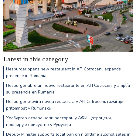
Latest in this category
Hesburger opens new restaurant in AFI Cotroceni, expands
presence in Romania
Hesburger abre un nuevo restaurante en AFI Cotroceni y amplía
su presencia en Rumanía
Hesburger otevírá novou restauraci v AFI Cotroceni, rozšiřuje
přítomnost v Rumunsku
Хесбургер отвара нови ресторан у АФИ Цотроцени,
проширује присуство у Румунији
Deputy Minister supports local ban on nighttime alcohol sales in