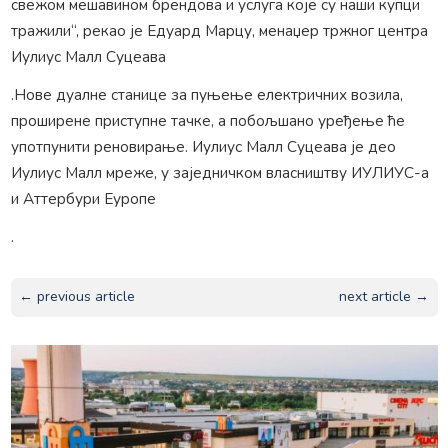
свежом мешавином брендова и услуга које су наши купци
тражили“, рекао је Едуард Марцу, менаџер тржног центра
Иулиус Малл Суцеава
.Нове дуалне станице за пуњење електричних возила,
проширене приступне тачке, а побољшано уређење ће
употпунити реновирање. Иулиус Малл Суцеава је део
Иулиус Малл мреже, у заједничком власништву ИУЛИУС-а
и Аттербури Еуропе
.
← previous article
next article →