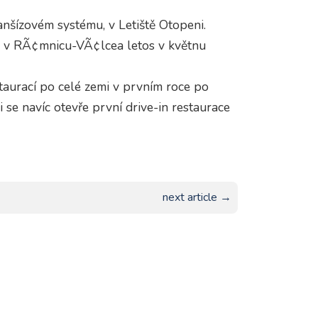
anšízovém systému, v Letiště Otopeni.
u v RÃ¢mnicu-VÃ¢lcea letos v květnu
staurací po celé zemi v prvním roce po
i se navíc otevře první drive-in restaurace
next article →