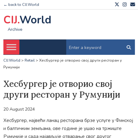
← back to CIJ.World
CIJ.
World
Archive
CIJ.World
>
Retail
>
Хесбургер је отворио свој други ресторан у
Румунији
Хесбургер је отворио свој
други ресторан у Румунији
20 August 2024
Хесбургер, највећи ланац ресторана брзе услуге у Финској
и балтичким земљама, ове године је ушао на тржиште
Румуније и сада најављује отварање свог другог