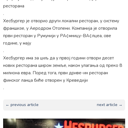
ресторана
.
Хесбургер је отворио други локални ресторан, у систему
франшизе, у Аеродром Отопени. Компанија је отворила
први ресторан у Румунији у РА¢мницу-ВА¢лцеа, ове
године, у мају
.
Хесбургер има за циљ да у првој години отвори десет
нових ресторана широм земље, након улагања од преко 8
милиона евра. Поред тога, први дриве-ин ресторан
финског ланца биће отворен у Креведији
.
← previous article
next article →