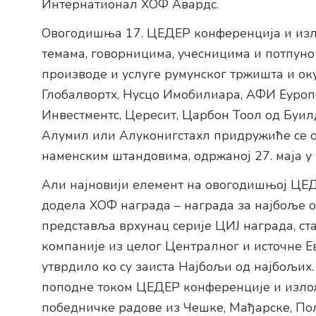
Интернатионал ХОФ Авардс.
Овогодишња 17. ЦЕДЕР конференција и изл
темама, говорницима, учесницима и потпуно
производе и услуге румунског тржишта и ок
Глобалвортх, Нусцо Имобилиара, АФИ Еуропе
Инвестментс, Цересит, Царбон Тоол од Буил
Алумил или Алуконигстахл придружиће се 
наменским штандовима, одржаној 27. маја у
Али најновији елемент на овогодишњој ЦЕД
додела ХОФ награда – награда за најбоље о
представља врхунац серије ЦИЈ награда, ст
компаније из целог Централног и источне Ев
утврдило ко су заиста Најбољи од најбољих
поподне током ЦЕДЕР конференције и изло
победничке радове из Чешке, Мађарске, Пољ