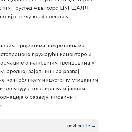
ртим Трустед Адвисорс, ЦУНДАЛЛ,
откријте целу конференцију:
новим пројектима, некретнинама,
истовремено пружајући коментаре и
ормације о најновијим трендовима у
ђународној заједници за развој
 који обликују индустрију, утицајним
 одлучују о планирању и јавним
ормација о развоју, имовини и
и.
next article →