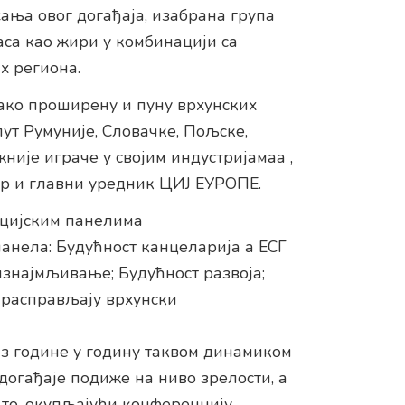
ања овог догађаја, изабрана група
аса као жири у комбинацији са
х региона.
тако проширену и пуну врхунских
ут Румуније, Словачке, Пољске,
није играче у својим индустријамаа ,
ор и главни уредник ЦИЈ ЕУРОПЕ.
нцијским панелима
нела: Будућност канцеларија а ЕСГ
изнајмљивање; Будућност развоја;
 расправљају врхунски
из године у годину таквом динамиком
догађаје подиже на ниво зрелости, а
 то, окупљајући конференцију,