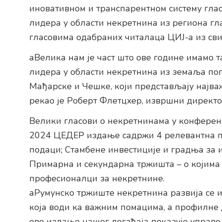
иновативном и транспарентном систему глас
лидера у области некретнина из региона гл
гласовима одабраних читалаца ЦИЈ-а из сви
аВелика нам је част што ове године имамо 
лидера у области некретнина из земаља поп
Мађарске и Чешке, који представљају најваж
рекао је Роберт Флетцхер, извршни директ
Велики гласови о некретнинама у конфере
2024 ЦЕДЕР издање садржи 4 релевантна па
подаци; Стамбене инвестиције и градња за 
Примарна и секундарна тржишта – о којима
професионалци за некретнине.
аРумунско тржиште некретнина развија се 
која води ка важним помацима, а профилне 
ово издање нашег догађаја показује управо