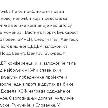
ожба ће се приближити новим
 новој изложби која представља
упља велике компаније као што су
 Романиа , Вастинт, Нортх Буцхарест
д Греен, ВИРЕН, Енерги Пал, Авитецх,
овогодишњој ЦЕДЕР изложби, са
 Норд Евентс Центру, Букурешт.
ЕР конференцији и изложби је гала
д најбољих у Кући славних, и
ављајући победничке пројекте и
ропе једни против других да би се
. Додела ХОФ награда одржаће се
жбе. Овогодишњи догађај укључује
ске, Румуније и Словачке. У