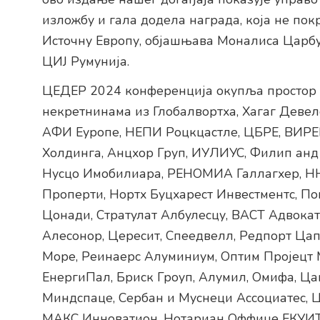
изложбу и гала додела награда, која не пок
Источну Европу, објашњава Моналиса Царбу
ЦИЈ Румунија.
ЦЕДЕР 2024 конференција окупља простор 
некретнинама из Глобалвортха, Хагаг Деве
АФИ Еуропе, НЕПИ Роцкцастле, ЦБРЕ, ВИРЕН
Холдинга, Анцхор Груп, ИУЛИУС, Филип ан
Нусцо Имобилиара, РЕНОМИА Галлагхер, НН
Проперти, Нортх Буцхарест Инвестментс, По
Цонади, Стратулат Албулесцу, ВАСТ Адвокат
Алесонор, Цересит, Спеедвелл, Редпорт Цап
Море, Реинаерс Алуминиум, Оптим Пројец
ЕнергиПал, Бриск Гроуп, Алумил, Омифа, Ц
Миндспаце, Сербан и Муснеци Ассоциатес, Ц
МАКС Инноватион, Нотариан Оффице ЕКУИТ