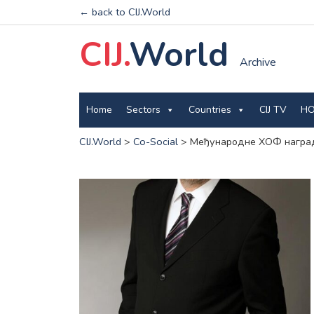
← back to CIJ.World
CIJ.
World
Archive
Home
Sectors
Countries
CIJ TV
HO
CIJ.World
>
Co-Social
>
Међународне ХОФ награде