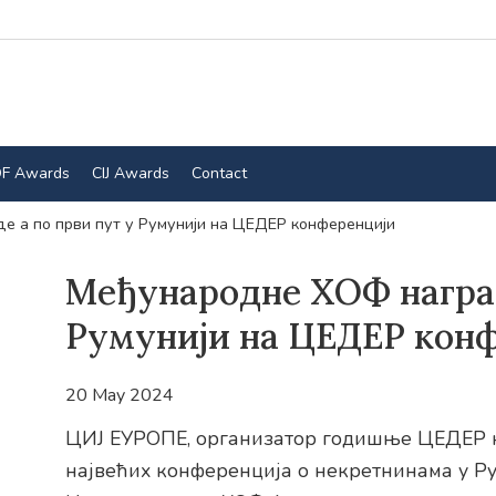
F Awards
CIJ Awards
Contact
 а по први пут у Румунији на ЦЕДЕР конференцији
Међународне ХОФ наград
Румунији на ЦЕДЕР кон
20 May 2024
ЦИЈ ЕУРОПЕ, организатор годишње ЦЕДЕР к
највећих конференција о некретнинама у Р