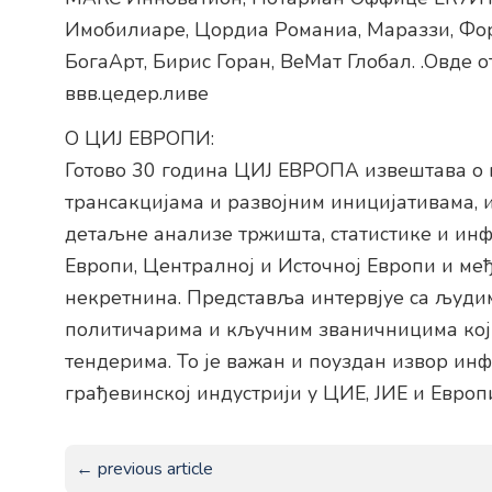
Имобилиаре, Цордиа Романиа, Мараззи, Фо
БогаАрт, Бирис Горан, ВеМат Глобал. .Овде 
ввв.цедер.ливе
О ЦИЈ ЕВРОПИ:
Готово 30 година ЦИЈ ЕВРОПА извештава о 
трансакцијама и развојним иницијативама, 
детаљне анализе тржишта, статистике и инф
Европи, Централној и Источној Европи и ме
некретнина. Представља интервјуе са људима
политичарима и кључним званичницима који
тендерима. То је важан и поуздан извор инф
грађевинској индустрији у ЦИЕ, ЈИЕ и Европ
← previous article