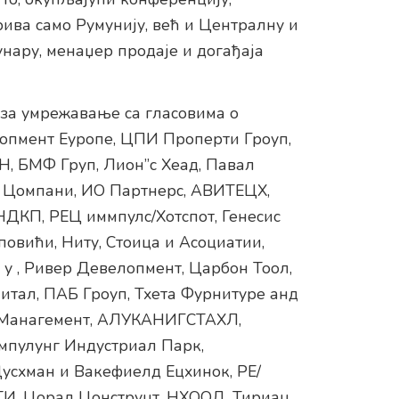
рива само Румунију, већ и Централну и
нару, менаџер продаје и догађаја
за умрежавање са гласовима о
лопмент Еуропе, ЦПИ Проперти Гроуп,
, БМФ Груп, Лион”с Хеад, Павал
д Цомпани, ИО Партнерс, АВИТЕЦХ,
ДКП, РЕЦ иммпулс/Хотспот, Генесис
повићи, Ниту, Стоица и Асоциатии,
 у , Ривер Девелопмент, Царбон Тоол,
итал, ПАБ Гроуп, Тхета Фурнитуре анд
т Манагемент, АЛУКАНИГСТАХЛ,
ампулунг Индустриал Парк,
усхман и Вакефиелд Ецхинок, РЕ/
И, Цорал Цонструцт, НХООД, Тириац