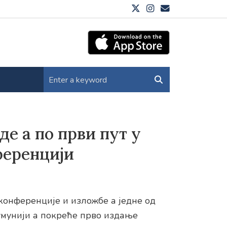
е а по први пут у
ференцији
онференције и изложбе а једне од
умунији а покреће прво издање