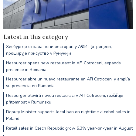
Latest in this category
Хесбургер отвара нови ресторан у АФИ Цотроцени,
проширује присуство у Румунији
Hesburger opens new restaurant in AFI Cotroceni, expands
presence in Romania
Hesburger abre un nuevo restaurante en AFI Cotroceni y amplía
su presencia en Rumanía
Hesburger otevírá novou restauraci v AFI Cotroceni, rozšiřuje
přítomnost v Rumunsku
Deputy Minister supports local ban on nighttime alcohol sales in
Poland
Retail sales in Czech Republic grow 5.3% year-on-year in August