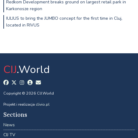
Redkom Development breaks ground on largest retail park in
Karkonosze region
IULIUS to bring the JUMBO concept for the first time in Cluj,
located in RIVUS
CIJ
.World
Copyright © 2026 CIJ.World
Projekt i realizacja
clivio.pl
Sections
News
CIJ TV