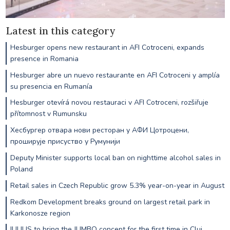
Latest in this category
Hesburger opens new restaurant in AFI Cotroceni, expands
presence in Romania
Hesburger abre un nuevo restaurante en AFI Cotroceni y amplía
su presencia en Rumanía
Hesburger otevírá novou restauraci v AFI Cotroceni, rozšiřuje
přítomnost v Rumunsku
Хесбургер отвара нови ресторан у АФИ Цотроцени,
проширује присуство у Румунији
Deputy Minister supports local ban on nighttime alcohol sales in
Poland
Retail sales in Czech Republic grow 5.3% year-on-year in August
Redkom Development breaks ground on largest retail park in
Karkonosze region
IULIUS to bring the JUMBO concept for the first time in Cluj,