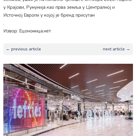
у Крајови, Румунија као прва земља у Централној и
Источној Европи у којој је бренд присутан
.
Извор: Ецономица.нет
← previous article
next article →