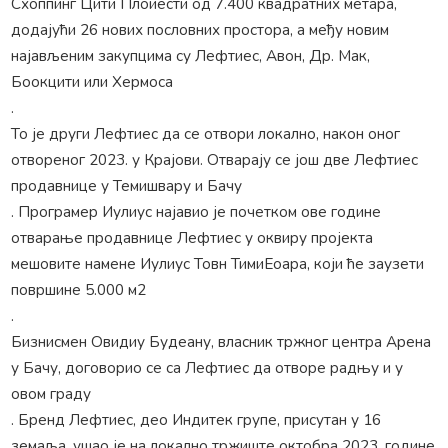
Схоппинг Цити Плоиести од 7.400 квадратних метара,
додајући 26 нових пословних простора, а међу новим
најављеним закупцима су Лефтиес, Авон, Др. Мак,
Боокцити или Хермоса
.
То је други Лефтиес да се отвори локално, након оног
отвореног 2023. у Крајови. Отварају се још две Лефтиес
продавнице у Темишвару и Бачу
. Програмер Иулиус најавио је почетком ове године
отварање продавнице Лефтиес у оквиру пројекта
мешовите намене Иулиус Товн ТимиЕоара, који ће заузети
површине 5.000 м2
.
Бизнисмен Овидиу Будеану, власник тржног центра Арена
у Бачу, договорио се са Лефтиес да отворе радњу и у
овом граду
. Бренд Лефтиес, део Индитек групе, присутан у 16 ​​
земаља, ушао је на локално тржиште октобра 2023. године