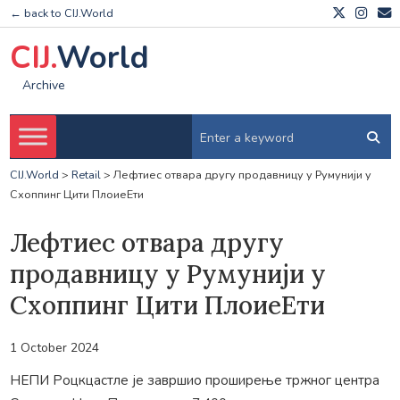
← back to CIJ.World
CIJ.
World
Archive
CIJ.World
>
Retail
>
Лефтиес отвара другу продавницу у Румунији у
Схоппинг Цити ПлоиеЕти
Лефтиес отвара другу
продавницу у Румунији у
Схоппинг Цити ПлоиеЕти
1 October 2024
НЕПИ Роцкцастле је завршио проширење тржног центра