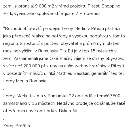
zemi, si pronajal 9 000 m2 v rámci projektu Pitesti Shopping
Park, vyvinutého společností Square 7 Properties.
.
“Rozhodnutí otevřít prodejnu Leroy Merlin v Pitesti přichází
jako přirozená reakce na potřeby a vysokou poptávku v tomto
regionu. S rostoucím počtem obyvatel a průměrným platem
mezi nejvyššími v Rumunsku PiteÈti je v top 15 městech v
zemi Zaznamenali jsme také značný zájem ze strany obyvatel,
s více než 200 000 přístupy na naše webové stránky v Pitesti
v posledních měsících,“ říká Mathieu Bauduin, generální ředitel
Leroy Merlin Romania
.
Leroy. Merlin tak má v Rumunsku 22 obchodů s téměř 3500
zaměstnanci v 15 městech. Nedávno prodejce oznámil, že také
otevře dva nové obchody v Bukurešti
.
Zdroj: Profit.ro