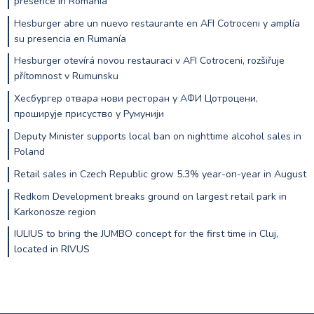
presence in Romania
Hesburger abre un nuevo restaurante en AFI Cotroceni y amplía
su presencia en Rumanía
Hesburger otevírá novou restauraci v AFI Cotroceni, rozšiřuje
přítomnost v Rumunsku
Хесбургер отвара нови ресторан у АФИ Цотроцени,
проширује присуство у Румунији
Deputy Minister supports local ban on nighttime alcohol sales in
Poland
Retail sales in Czech Republic grow 5.3% year-on-year in August
Redkom Development breaks ground on largest retail park in
Karkonosze region
IULIUS to bring the JUMBO concept for the first time in Cluj,
located in RIVUS