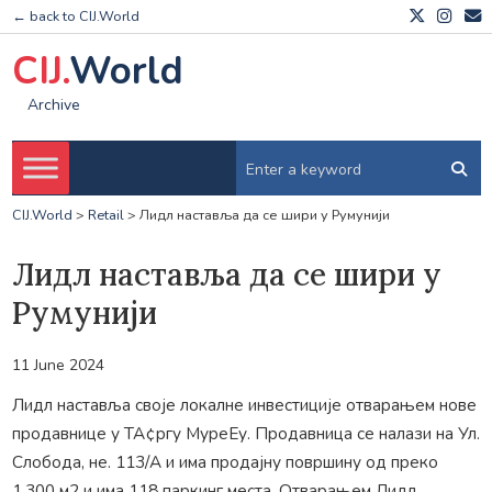
← back to CIJ.World
CIJ.
World
Archive
CIJ.World
>
Retail
>
Лидл наставља да се шири у Румунији
Лидл наставља да се шири у
Румунији
11 June 2024
Лидл наставља своје локалне инвестиције отварањем нове
продавнице у ТА¢ргу МуреЕу. Продавница се налази на Ул.
Слобода, не. 113/А и има продајну површину од преко
1.300 м2 и има 118 паркинг места. Отварањем Лидл