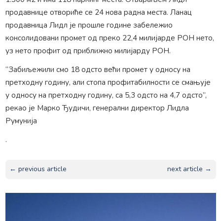
продавнице отвориће се 24 нова радна места. Ланац
продавница Лидл је прошле године забележио
консолидовани промет од преко 22,4 милијарде РОН нето,
уз нето профит од приближно милијарду РОН.
“Забиљежили смо 18 одсто већи промет у односу на
претходну годину, али стопа профитабилности се смањује
у односу на претходну годину, са 5,3 одсто на 4,7 одсто”,
рекао је Марко Ђудичи, генерални директор Лидла
Румунија
.
← previous article
next article →