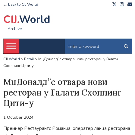
← back to CIJ.World
CIJ.
World
Archive
CIJ.World
>
Retail
>
МцДоналд”с отвара нови ресторан у Галати
Схоппинг Цити-у
МцДоналд”с отвара нови
ресторан у Галати Схоппинг
Цити-у
1 October 2024
Премиер Рестаурантс Романиа, оператер ланца ресторана