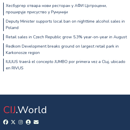
Хесбургер отвара нови ресторан у АФИ Цотроцени,
проширује присуство у Румунији
Deputy Minister supports local ban on nighttime alcohol sales in
Poland
Retail sales in Czech Republic grow 5.3% year-on-year in August
Redkom Development breaks ground on largest retail park in
Karkonosze region
IULIUS traerá el concepto JUMBO por primera vez a Cluj, ubicado
en RIVUS
CIJ
.World