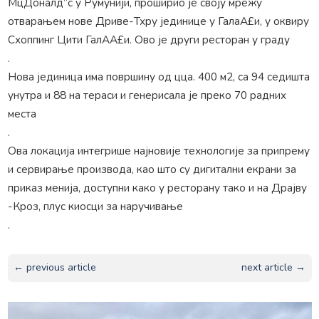
МцДоналд”с у Румунији, проширио је своју мрежу
отварањем нове Дриве-Тхру јединице у ГалаА£и, у оквиру
Схоппинг Цити ГалАА£и. Ово је други ресторан у граду
.
Нова јединица има површину од цца. 400 м2, са 94 седишта
унутра и 88 на тераси и генерисала је преко 70 радних
места
.
Ова локација интегрише најновије технологије за припрему
и сервирање производа, као што су дигитални екрани за
приказ менија, доступни како у ресторану тако и на Драјву
-Кроз, плус киосци за наручивање
.
← previous article
next article →