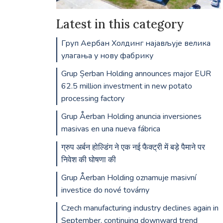
Latest in this category
Груп Аербан Холдинг најављује велика
улагања у нову фабрику
Grup Șerban Holding announces major EUR
62.5 million investment in new potato
processing factory
Grup Åerban Holding anuncia inversiones
masivas en una nueva fábrica
ग्रुप अर्बन होल्डिंग ने एक नई फैक्ट्री में बड़े पैमाने पर
निवेश की घोषणा की
Grup Åerban Holding oznamuje masivní
investice do nové továrny
Czech manufacturing industry declines again in
September, continuing downward trend