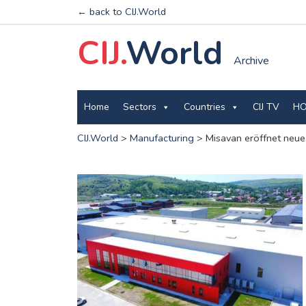
← back to CIJ.World
CIJ.
World
Archive
Home
Sectors
Countries
CIJ TV
HO
CIJ.World
>
Manufacturing
>
Misavan eröffnet neue 