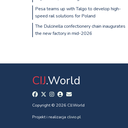
Pesa teams up with Talgo to develop high-
speed rail solutions for Poland
The Dulcinella confectionery chain inaugurates
the new factory in mid-2026
CIJ
.World
Copyright © 2026 CIJ.World
Projekt i realizacja
clivio.pl