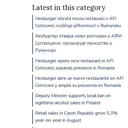
Latest in this category
Hesburger otevírá novou restauraci v AFI
Cotroceni, rozšiřuje přítomnost v Rumunsku
Хесбургер отвара нови ресторан у АФИ
Цотроцени, проширује присуство у
Румунији
Hesburger opens new restaurant in AFI
Cotroceni, expands presence in Romania
Hesburger abre un nuevo restaurante en AFI
Cotroceni y amplía su presencia en Rumanía
Deputy Minister supports local ban on
nighttime alcohol sales in Poland
Retail sales in Czech Republic grow 5.3%
year-on-year in August