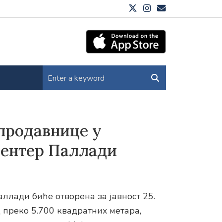
 продавнице у
Центер Паллади
ллади биће отворена за јавност 25.
д преко 5.700 квадратних метара,