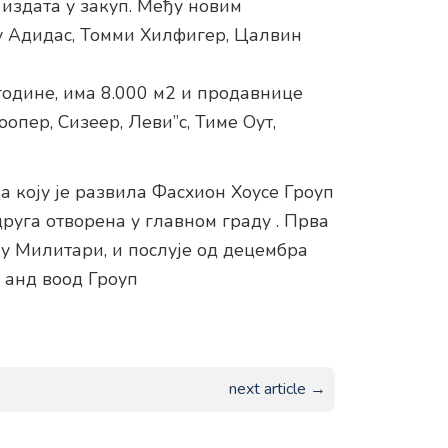
 издата у закуп. Међу новим
у Адидас, Томми Хилфигер, Цалвин
 године, има 8.000 м2 и продавнице
оопер, Сизеер, Леви”с, Тиме Оут,
а коју је развила Фасхион Хоусе Гроуп
друга отворена у главном граду . Прва
ју Милитари, и послује од децембра
 анд воод Гроуп
next article →