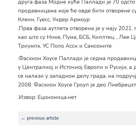
друга фаза Модне куће Паллади је 70 одсто
продавницама које ће овде бити отворене с
Клеин, Гуесс, Ундер Армоур
.Прва фаза аутлета отворена је у мају 2021.
као што су Нике, Пума, БСБ, Киллтец. , Лее Ц
Триумпх, УС Поло Ассн и Самсоните
.Фасхион Хоусе Паллади је седма продавниц
у Централној и Источној Европи и Русији, а 
се налази у западном делу града, на подруч
2008. Фасхион Хоусе Гроуп је део Лиебрецхт
.Извор: Ецономица.нет
← previous article