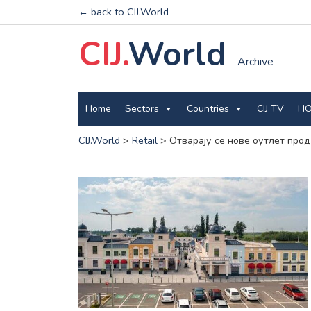
← back to CIJ.World
CIJ.
World
Archive
Home
Sectors
Countries
CIJ TV
HO
CIJ.World
>
Retail
>
Отварају се нове оутлет пр