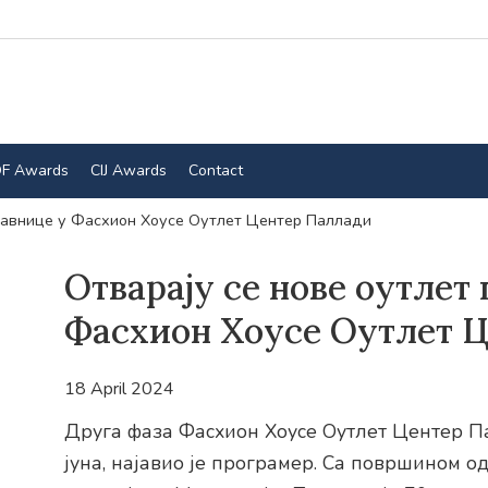
F Awards
CIJ Awards
Contact
одавнице у Фасхион Хоусе Оутлет Центер Паллади
Отварају се нове оутлет
Фасхион Хоусе Оутлет 
18 April 2024
Друга фаза Фасхион Хоусе Оутлет Центер Па
јуна, најавио је програмер. Са површином о