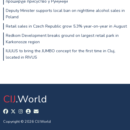
проширује присуство у Румунији
Deputy Minister supports local ban on nighttime alcohol sales in
Poland
Retail sales in Czech Republic grow 5.3% year-on-year in August
Redkom Development breaks ground on largest retail park in
Karkonosze region
IULIUS to bring the JUMBO concept for the first time in Cluj,
located in RIVUS
CIJ
.World
Copyright © 2026 CIJ.World