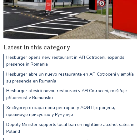
Latest in this category
Hesburger opens new restaurant in AFI Cotroceni, expands
presence in Romania
Hesburger abre un nuevo restaurante en AFI Cotroceni y amplía
su presencia en Rumanía
Hesburger otevírá novou restauraci v AFI Cotroceni, rozšiřuje
přítomnost v Rumunsku
Хесбургер отвара нови ресторан у АФИ Цотроцени,
проширује присуство у Румунији
Deputy Minister supports local ban on nighttime alcohol sales in
Poland