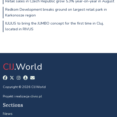
Retail sales in Czech Republic grow 5.3% year-on-year in August
Redkom Development breaks ground on largest retail park in
Karkonosze region
IULIUS to bring the JUMBO concept for the first time in Cluj,
located in RIVUS
CIJ
.World
Copyright © 2026 CIJ.World
Projekt i realizacja
clivio.pl
Sections
News