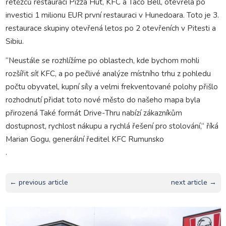
řetězců restaurací Pizza Hut, KFC a Taco Bell, otevřela po
investici 1 milionu EUR první restauraci v Hunedoara. Toto je 3.
restaurace skupiny otevřená letos po 2 otevřeních v Pitesti a
Sibiu.
“Neustále se rozhlížíme po oblastech, kde bychom mohli
rozšířit síť KFC, a po pečlivé analýze místního trhu z pohledu
počtu obyvatel, kupní síly a velmi frekventované polohy přišlo
rozhodnutí přidat toto nové město do našeho mapa byla
přirozená Také formát Drive-Thru nabízí zákazníkům
dostupnost, rychlost nákupu a rychlá řešení pro stolování,“ říká
Marian Gogu, generální ředitel KFC Rumunsko
.
← previous article
next article →