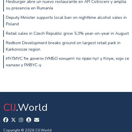
Hesburger abre un nuevo restaurante en AFI Cotroceni y amplía
su presencia en Rumanía
Deputy Minister supports local ban on nighttime alcohol sales in
Poland
Retail sales in Czech Republic grow 5.3% year-on-year in August
Redkom Development breaks ground on largest retail park in
Karkonosze region
ИУЛИУС ће донети ЈУМБО концепт по први пут у Клуж, који се
налази у РИВУС-у
CIJ
.World
Copyright © 2026 CIJ.World