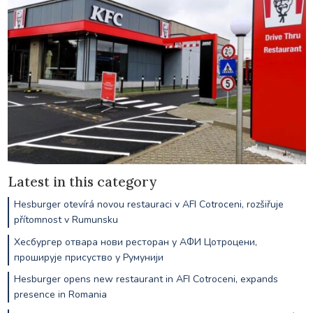
Latest in this category
Hesburger otevírá novou restauraci v AFI Cotroceni, rozšiřuje
přítomnost v Rumunsku
Хесбургер отвара нови ресторан у АФИ Цотроцени,
проширује присуство у Румунији
Hesburger opens new restaurant in AFI Cotroceni, expands
presence in Romania