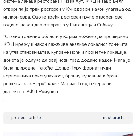
система ланаца ресторана Пизза Хут, КФЦ и Тацо Белл,
отворила је први ресторан у Хунедоари, након улагања од
милион евра. Ово је трећи ресторан групе отворен ове
године, након два отварања у Питештију и Сибиуу.
“Стално тражимо области у којима можемо да проширимо
КФЦ мрежу и након пажљиве анализе локалног тржишта
из угла становништва, куповне моћи и прометне локације,
донета је одлука да овај нови град додамо нашем Мапа је
била природна. Такође, Дриве-Тхру формат нуди
корисницима приступачност, брзину куповине и брза
решења за вечеру“, каже Мариан Гогу, генерални
директор, КФЦ Румунија
.
← previous article
next article →