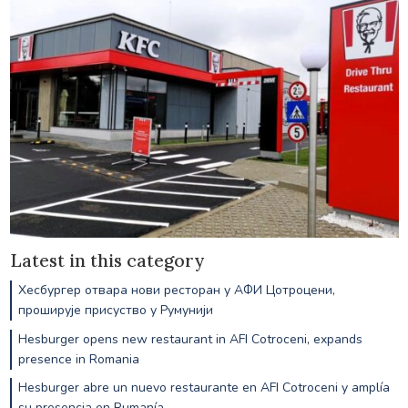
Latest in this category
Хесбургер отвара нови ресторан у АФИ Цотроцени,
проширује присуство у Румунији
Hesburger opens new restaurant in AFI Cotroceni, expands
presence in Romania
Hesburger abre un nuevo restaurante en AFI Cotroceni y amplía
su presencia en Rumanía