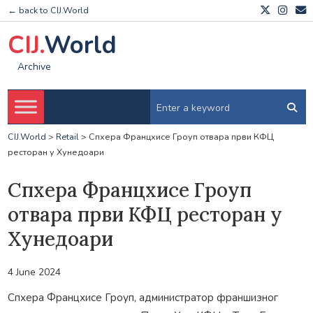
← back to CIJ.World
CIJ.
World
Archive
CIJ.World
>
Retail
>
Спхера Францхисе Гроуп отвара први КФЦ
ресторан у Хунедоари
Спхера Францхисе Гроуп
отвара први КФЦ ресторан у
Хунедоари
4 June 2024
Спхера Францхисе Гроуп, администратор франшизног