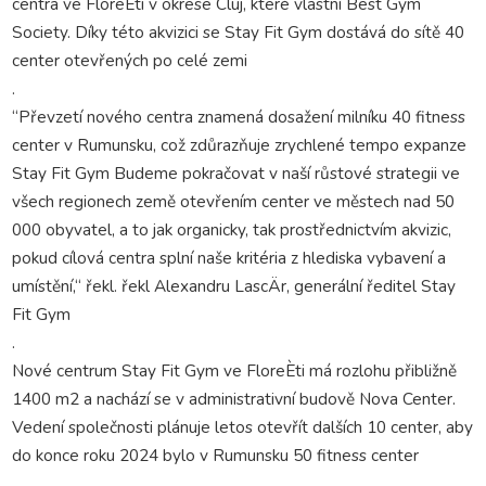
centra ve FloreÈti v okrese Cluj, které vlastní Best Gym
Society. Díky této akvizici se Stay Fit Gym dostává do sítě 40
center otevřených po celé zemi
.
“Převzetí nového centra znamená dosažení milníku 40 fitness
center v Rumunsku, což zdůrazňuje zrychlené tempo expanze
Stay Fit Gym Budeme pokračovat v naší růstové strategii ve
všech regionech země otevřením center ve městech nad 50
000 obyvatel, a to jak organicky, tak prostřednictvím akvizic,
pokud cílová centra splní naše kritéria z hlediska vybavení a
umístění,“ řekl. řekl Alexandru LascÄr, generální ředitel Stay
Fit Gym
.
Nové centrum Stay Fit Gym ve FloreÈti má rozlohu přibližně
1400 m2 a nachází se v administrativní budově Nova Center.
Vedení společnosti plánuje letos otevřít dalších 10 center, aby
do konce roku 2024 bylo v Rumunsku 50 fitness center
.