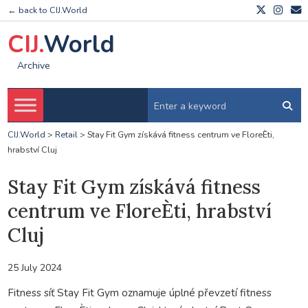
← back to CIJ.World
CIJ.
World
Archive
CIJ.World
>
Retail
>
Stay Fit Gym získává fitness centrum ve FloreÈti,
hrabství Cluj
Stay Fit Gym získává fitness
centrum ve FloreÈti, hrabství
Cluj
25 July 2024
Fitness síť Stay Fit Gym oznamuje úplné převzetí fitness