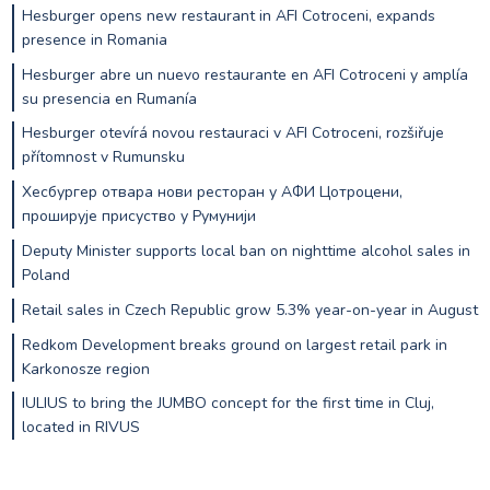
Hesburger opens new restaurant in AFI Cotroceni, expands
presence in Romania
Hesburger abre un nuevo restaurante en AFI Cotroceni y amplía
su presencia en Rumanía
Hesburger otevírá novou restauraci v AFI Cotroceni, rozšiřuje
přítomnost v Rumunsku
Хесбургер отвара нови ресторан у АФИ Цотроцени,
проширује присуство у Румунији
Deputy Minister supports local ban on nighttime alcohol sales in
Poland
Retail sales in Czech Republic grow 5.3% year-on-year in August
Redkom Development breaks ground on largest retail park in
Karkonosze region
IULIUS to bring the JUMBO concept for the first time in Cluj,
located in RIVUS