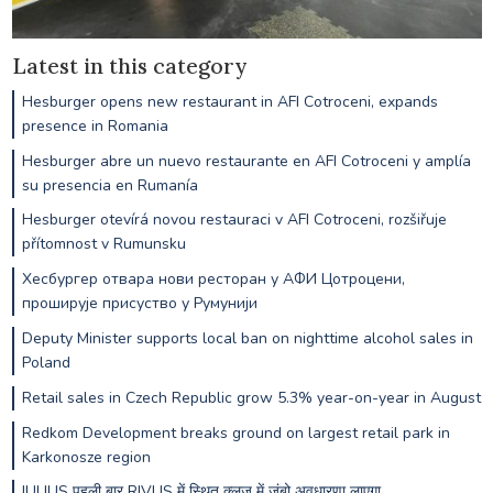
Latest in this category
Hesburger opens new restaurant in AFI Cotroceni, expands
presence in Romania
Hesburger abre un nuevo restaurante en AFI Cotroceni y amplía
su presencia en Rumanía
Hesburger otevírá novou restauraci v AFI Cotroceni, rozšiřuje
přítomnost v Rumunsku
Хесбургер отвара нови ресторан у АФИ Цотроцени,
проширује присуство у Румунији
Deputy Minister supports local ban on nighttime alcohol sales in
Poland
Retail sales in Czech Republic grow 5.3% year-on-year in August
Redkom Development breaks ground on largest retail park in
Karkonosze region
IULIUS पहली बार RIVUS में स्थित क्लुज में जंबो अवधारणा लाएगा