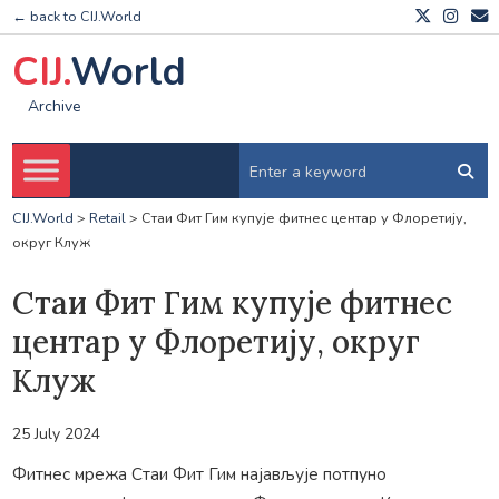
← back to CIJ.World
CIJ.
World
Archive
CIJ.World
>
Retail
>
Стаи Фит Гим купује фитнес центар у Флоретију,
округ Клуж
Стаи Фит Гим купује фитнес
центар у Флоретију, округ
Клуж
25 July 2024
Фитнес мрежа Стаи Фит Гим најављује потпуно