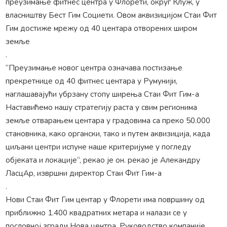
преузимање фитнес центра у Флорети, округ Клуж, у
власништву Бест Гим Социети. Овом аквизицијом Стаи Фит
Гим достиже мрежу од 40 центара отворених широм
земље
.
“Преузимање новог центра означава постизање
прекретнице од 40 фитнес центара у Румунији,
наглашавајући убрзану стопу ширења Стаи Фит Гим-а
Наставићемо нашу стратегију раста у свим регионима
земље отварањем центара у градовима са преко 50.000
становника, како органски, тако и путем аквизиција, када
циљани центри испуне наше критеријуме у погледу
објеката и локације“, рекао је он. рекао је Алекандру
ЛасцАр, извршни директор Стаи Фит Гим-а
.
Нови Стаи Фит Гим центар у Флорети има површину од
приближно 1.400 квадратних метара и налази се у
пословној згради Нова центра. Руководство компаније