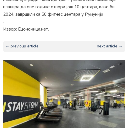
планира да ове године отвори још 10 центара, како би
2024. завршили са 50 фитнес центара у Румунији
.
Извор: Ецономица.нет.
← previous article
next article →